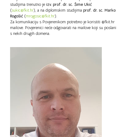
studijima trenutno je
izv. prof. dr. sc. Šime Ukić
(
sukic@fkit.hr
), a na diplomskim studijima
prof. dr. sc. Marko
Rogošić
(
mrogosic@fkit.hr
).
Za komunikaciju s Povjerenikom potrebno je koristiti @fkit.hr
mailove. Povjerenici neće odgovarati na mailove koji su poslani
s nekih drugih domena.