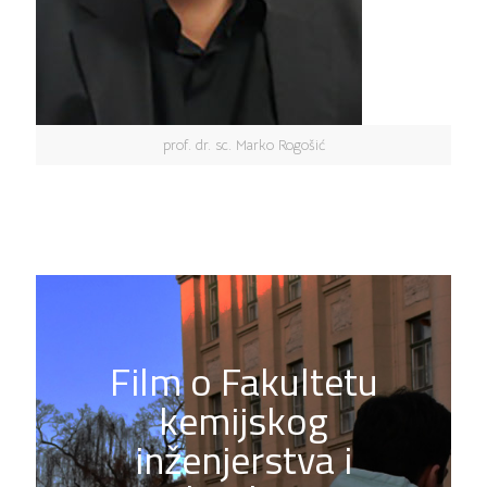
prof. dr. sc. Marko Rogošić
Film o Fakultetu
kemijskog
inženjerstva i