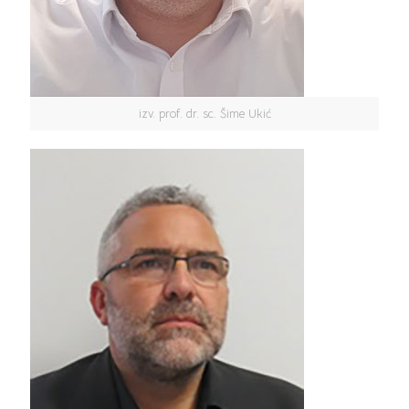
izv. prof. dr. sc. Šime Ukić