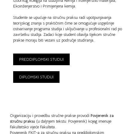
izbornog kolegija na studijima Kemija i inženjerstvo materijala,
Ekoinženjerstvo i Primijenjena kemija.
Studente se upućuje na stručnu praksu radi upotpunjavanja
teorijskog znanja s praktičnim čime se omogućuje uspješnije
ostvarivanje programa studija i uključivanje u profesionalni rad po
završetku studija. Zadaci koje student obavlja tijekom stručne
prakse moraju biti vezani uz područje studiranja.
PREDDIPLOMSKI STUDIJI
DIPLOMSKI STUDIJI
Organizaciju i provedbu stručne prakse provodi
Povjerenik za
stručnu praksu
(u daljnjem tekstu: Povjerenik) kojeg imenuje
Fakultetsko vijeće Fakulteta.
Povjerenik FKIT-a za stručnu praksu na preddiplomskim